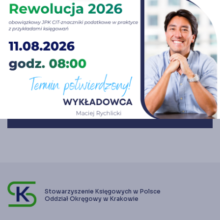
Władze
Tarnów
Wadowice
error_outline
Newsletter
Zapisz się
send
Stowarzyszenie Księgowych w Polsce
Oddział Okręgowy w Krakowie