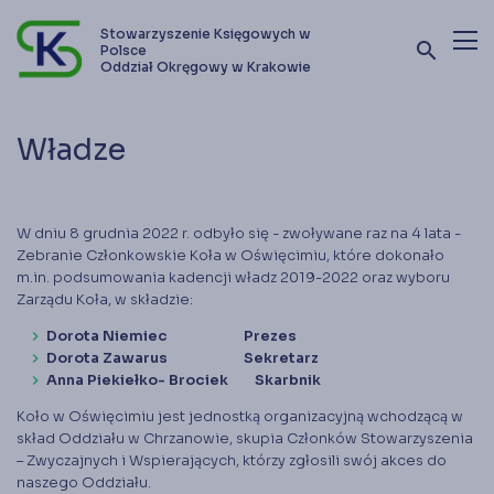
Stowarzyszenie Księgowych w
search
Polsce
Oddział Okręgowy w Krakowie
Terminy szkoleń i kursów
Władze
Oferta szkoleniowa
Stowarzyszenie
W dniu 8 grudnia 2022 r. odbyło się - zwoływane raz na 4 lata -
Zebranie Członkowskie Koła w Oświęcimiu, które dokonało
Kontakt
m.in. podsumowania kadencji władz 2019-2022 oraz wyboru
Zarządu Koła, w składzie:
Dorota Niemiec Prezes
Zostań członkiem SKwP
Dorota Zawarus Sekretarz
Anna Piekiełko- Brociek Skarbnik
Koło w Oświęcimiu jest jednostką organizacyjną wchodzącą w
skład Oddziału w Chrzanowie, skupia Członków Stowarzyszenia
– Zwyczajnych i Wspierających, którzy zgłosili swój akces do
naszego Oddziału.