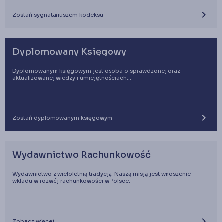
keyboard_arrow_right
Zostań sygnatariuszem kodeksu
Dyplomowany Księgowy
Dyplomowanym księgowym jest osoba o sprawdzonej oraz
aktualizowanej wiedzy i umiejętnościach...
keyboard_arrow_right
Zostań dyplomowanym księgowym
Wydawnictwo Rachunkowość
Wydawnictwo z wieloletnią tradycją. Naszą misją jest wnoszenie
wkładu w rozwój rachunkowości w Polsce.
keyboard_arrow_right
Zobacz więcej