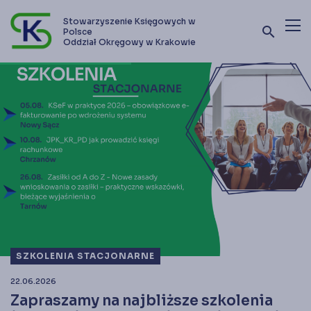
Stowarzyszenie Księgowych w
search
Polsce
Oddział Okręgowy w Krakowie
Terminy szkoleń i kursów
Oferta szkoleniowa
Stowarzyszenie
Kontakt
Zostań członkiem SKwP
SZKOLENIA STACJONARNE
22.06.2026
Zapraszamy na najbliższe szkolenia