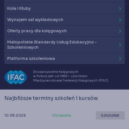
keyboard_arrow_right
Koła i Kluby
keyboard_arrow_right
Wynajem sal wykładowych
keyboard_arrow_right
Oferty pracy dla księgowych
Małopolskie Standardy Usług Edukacyjno -
keyboard_arrow_right
Szkoleniowych
keyboard_arrow_right
Platforma szkoleniowa
Stowarzyszenie Księgowych
w Polsce jest od 1989 r. członkiem
Międzynarodowej Federacji Księgowych (IFAC)
Najbliższe terminy szkoleń i kursów
10.08.2026
Chrzanów
SZKOLENIE