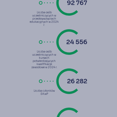
93 224
Liczba osób
uczestniczących w
przedsięwzięciach
edukacyjnych w 2024
r.
24 677
Liczba osób
uczestniczących w
kursach
potwierdzających
kwalifikacje
zawodowe w 2024 r.
26 411
Liczba członków
SKwP