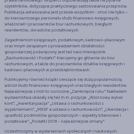
prawa handlowego. Eksperci odpowiadają także na pytania
Księgarnia
czytelników, dotyczące praktycznego zastosowania przepisów.
Panel członka
Publikacja adresowana jest przede wszystkim – choć nie tylko –
do kierowniczego personelu służb finansowo-księgowych,
właścicieli i pracowników biur rachunkowych, biegłych
Stowarzyszenie Księgowych
rewidentów, doradców podatkowych.
w Polsce jest od 1989 r. członkiem
Międzynarodowej Federacji Księgowych (IFAC)
Zagadnieniom księgowym, podatkowym, kadrowo-płacowym
oraz innym związanym z prowadzeniem działalności
gospodarczej poświęcony jest też nasz miesięcznik
„Rachunkowość i Podatki”. Kierujemy go głównie do biur
rachunkowych, a także do pracowników działów księgowych i
kadrowo-płacowych w przedsiębiorstwach.
Publikujemy również książki cieszące się dużą popularnością
wśród służb finansowo-księgowych oraz biegłych rewidentów.
Najważniejsze z nich to coroczne „Zamknięcia roku”. Nakładem
wydawnictwa ukazały się też m.in. pozycje: „Wzorcowy wykaz
kont”, „Inwentaryzacja” „Ustawa o rachunkowości z
wyjaśnieniami”, „MSSF a ustawa o rachunkowości”, „Likwidacja i
upadłość podmiotów gospodarczych – aspekty bilansowe i
podatkowe”, „Podatki 2018 – najważniejsze zmiany”.
Uczestniczymy w wydarzeniach społecznych i naukowych: