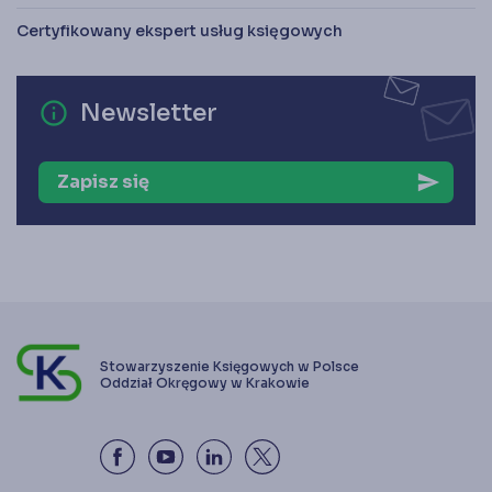
Certyfikowany ekspert usług księgowych
error_outline
Newsletter
Zapisz się
send
Stowarzyszenie Księgowych w Polsce
Oddział Okręgowy w Krakowie