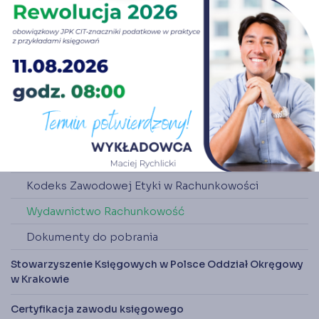
Historia
Cele
Statut
Władze
Oddziały Okręgowe
Nawigator Księgowych
Świat Księgowych
Kodeks Zawodowej Etyki w Rachunkowości
Wydawnictwo Rachunkowość
Dokumenty do pobrania
Stowarzyszenie Księgowych w Polsce Oddział Okręgowy
w Krakowie
Certyfikacja zawodu księgowego