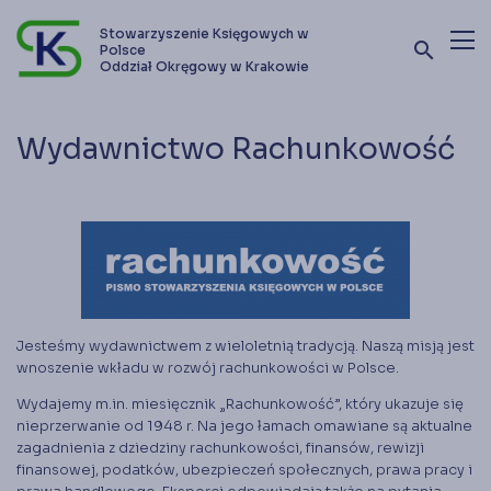
Stowarzyszenie Księgowych w
search
Polsce
Oddział Okręgowy w Krakowie
Terminy szkoleń i kursów
Wydawnictwo Rachunkowość
Oferta szkoleniowa
Stowarzyszenie
Kontakt
Zostań członkiem SKwP
Jesteśmy wydawnictwem z wieloletnią tradycją. Naszą misją jest
wnoszenie wkładu w rozwój rachunkowości w Polsce.
Wydajemy m.in. miesięcznik „Rachunkowość”, który ukazuje się
nieprzerwanie od 1948 r. Na jego łamach omawiane są aktualne
zagadnienia z dziedziny rachunkowości, finansów, rewizji
finansowej, podatków, ubezpieczeń społecznych, prawa pracy i