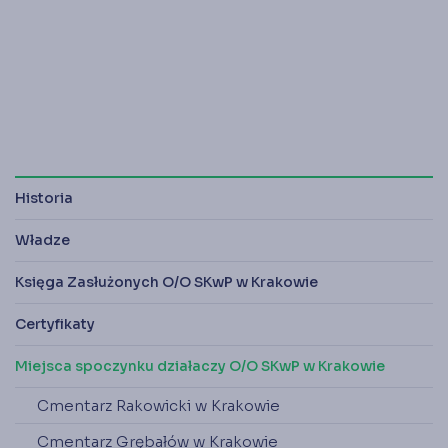
Księgarnia
Panel członka
Stowarzyszenie Księgowych
w Polsce jest od 1989 r. członkiem
Międzynarodowej Federacji Księgowych (IFAC)
Historia
Władze
Księga Zasłużonych O/O SKwP w Krakowie
Certyfikaty
Miejsca spoczynku działaczy O/O SKwP w Krakowie
Cmentarz Rakowicki w Krakowie
Cmentarz Grębałów w Krakowie