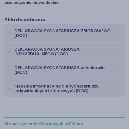
Księgarnia
oświadczenie indywidualne
.
Panel członka
Pliki do pobrania
Stowarzyszenie Księgowych
DEKLARACJA SYGNATARIUSZA ZBIOROWEGO
w Polsce jest od 1989 r. członkiem
chevron_right
(DOC)
Międzynarodowej Federacji Księgowych (IFAC)
DEKLARACJA SYGNATARIUSZA
chevron_right
INDYWIDUALNEGO (DOC)
DEKLARACJA SYGNATARIUSZA członkowie
chevron_right
(DOC)
Klauzula informacyjna dla sygnatariuszy
chevron_right
indywidualnych i zbiorowych (DOC)
Stowarzyszenie Księgowych w Polsce