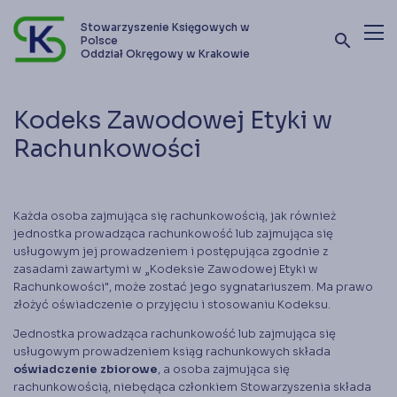
Stowarzyszenie Księgowych w
search
Polsce
Oddział Okręgowy w Krakowie
Terminy szkoleń i kursów
Kodeks Zawodowej Etyki w
Oferta szkoleniowa
Rachunkowości
Stowarzyszenie
Kontakt
Każda osoba zajmująca się rachunkowością, jak również
jednostka prowadząca rachunkowość lub zajmująca się
usługowym jej prowadzeniem i postępująca zgodnie z
zasadami zawartymi w „Kodeksie Zawodowej Etyki w
Zostań członkiem SKwP
Rachunkowości", może zostać jego sygnatariuszem. Ma prawo
złożyć oświadczenie o przyjęciu i stosowaniu Kodeksu.
Jednostka prowadząca rachunkowość lub zajmująca się
usługowym prowadzeniem ksiąg rachunkowych składa
oświadczenie zbiorowe
, a osoba zajmująca się
rachunkowością, niebędąca członkiem Stowarzyszenia składa