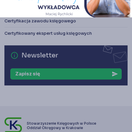
Stowarzyszenie Księgowych w Polsce Oddział Okręgowy
w Krakowie
Certyfikacja zawodu księgowego
Certyfikowany ekspert usług księgowych
error_outline
Newsletter
Zapisz się
send
Stowarzyszenie Księgowych w Polsce
Oddział Okręgowy w Krakowie