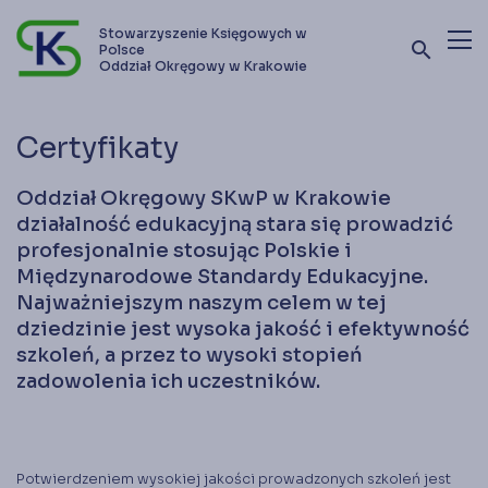
Stowarzyszenie Księgowych w
search
Polsce
Oddział Okręgowy w Krakowie
Terminy szkoleń i kursów
Certyfikaty
Oferta szkoleniowa
Oddział Okręgowy SKwP w Krakowie
Stowarzyszenie
działalność edukacyjną stara się prowadzić
profesjonalnie stosując Polskie i
Kontakt
Międzynarodowe Standardy Edukacyjne.
Najważniejszym naszym celem w tej
dziedzinie jest wysoka jakość i efektywność
Zostań członkiem SKwP
szkoleń, a przez to wysoki stopień
zadowolenia ich uczestników.
Potwierdzeniem wysokiej jakości prowadzonych szkoleń jest