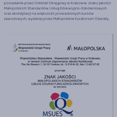
Księgarnia
posiadanie przez Oddział Okręgowy w Krakowie: znaku jakości
Małopolskich Standardów Usług Edukacyjno-Szkoleniowych
Panel członka
oraz akredytacji na większość prowadzonych kursów
zawodowych, wydanej przez Małopolskie Kuratorium Oświaty.
Stowarzyszenie Księgowych
w Polsce jest od 1989 r. członkiem
Międzynarodowej Federacji Księgowych (IFAC)