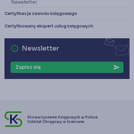
Newsletter
Certyfikacja zawodu księgowego
Certyfikowany ekspert usług księgowych
error_outline
Newsletter
Zapisz się
send
Stowarzyszenie Księgowych w Polsce
Oddział Okręgowy w Krakowie