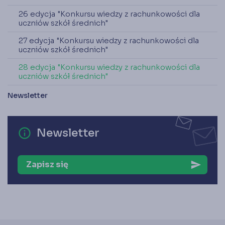
26 edycja "Konkursu wiedzy z rachunkowości dla
uczniów szkół średnich"
27 edycja "Konkursu wiedzy z rachunkowości dla
uczniów szkół średnich"
28 edycja "Konkursu wiedzy z rachunkowości dla
uczniów szkół średnich"
Newsletter
error_outline
Newsletter
Zapisz się
send