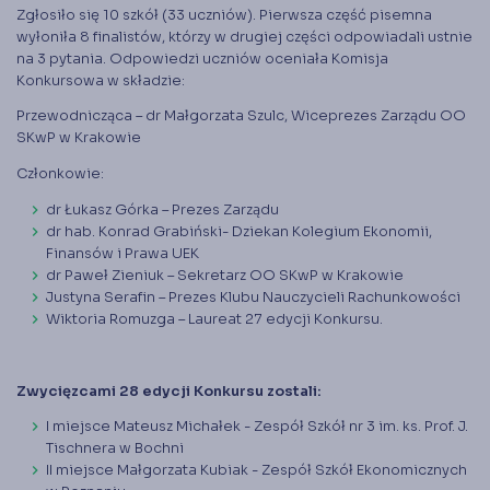
Księgarnia
Zgłosiło się 10 szkół (33 uczniów). Pierwsza część pisemna
wyłoniła 8 finalistów, którzy w drugiej części odpowiadali ustnie
Panel członka
na 3 pytania. Odpowiedzi uczniów oceniała Komisja
Konkursowa w składzie:
Stowarzyszenie Księgowych
Przewodnicząca – dr Małgorzata Szulc, Wiceprezes Zarządu OO
w Polsce jest od 1989 r. członkiem
Międzynarodowej Federacji Księgowych (IFAC)
SKwP w Krakowie
Członkowie:
dr Łukasz Górka – Prezes Zarządu
dr hab. Konrad Grabiński- Dziekan Kolegium Ekonomii,
Finansów i Prawa UEK
dr Paweł Zieniuk – Sekretarz OO SKwP w Krakowie
Justyna Serafin – Prezes Klubu Nauczycieli Rachunkowości
Wiktoria Romuzga – Laureat 27 edycji Konkursu.
Zwycięzcami 28 edycji Konkursu zostali:
I miejsce Mateusz Michałek - Zespół Szkół nr 3 im. ks. Prof. J.
Tischnera w Bochni
II miejsce Małgorzata Kubiak - Zespół Szkół Ekonomicznych