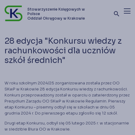
Stowarzyszenie Księgowych w
search
Polsce
Oddział Okręgowy w Krakowie
Terminy szkoleń i kursów
28 edycja "Konkursu wiedzy z
Oferta szkoleniowa
rachunkowości dla uczniów
szkół średnich"
Stowarzyszenie
Kontakt
W roku szkolnym 2024/25 zorganizowana została przez OO
SKwP w Krakowie 28 edycja Konkursu wiedzy z rachunkowości.
Zostań członkiem SKwP
Konkurs przeprowadzony został w oparciu o zatwierdzony przez
Prezydium Zarządu OO SKwP w Krakowie Regulamin. Pierwszy
etap Konkursu – pisemny odbył się w szkołach w dniu 05
grudnia 2024 r. Do pierwszego etapu zgłosiło się 12 szkół.
Drugi etap Konkursu, odbył się 05 lutego 2025 r. w stacjonarnie
w siedzibie Biura OO w Krakowie.