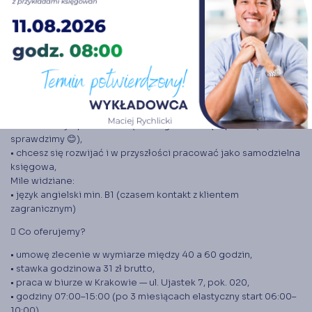
Zgłoś się do nas, jeśli:
• ukończyła/eś studia licencjackie kierunkowe (finanse /
rachunkowość / ekonomia) lub
skończyła/eś kurs w SKWP,
• znasz podstawy obsługi Comarch Optima,
• MS Excel — potrafisz tworzyć proste tabele i obliczenia,
• MS Word — potrafisz sporządzać pisma urzędowe zgodnie ze
standardami w branży,
• masz cechy opisane w części 1 ogłoszenia (naprawdę to
sprawdzimy 😊),
• chcesz się rozwijać i w przyszłości pracować jako samodzielna
księgowa,
Mile widziane:
• język angielski min. B1 (czasem kontakt z klientem
zagranicznym)
􁲤 Co oferujemy?
• umowę zlecenie w wymiarze między 40 a 60 godzin,
• stawka godzinowa 31 zł brutto,
• praca w biurze w Krakowie — ul. Ujastek 7, pok. 020,
• godziny 07:00–15:00 (po 3 miesiącach elastyczny start 06:00–
10:00),