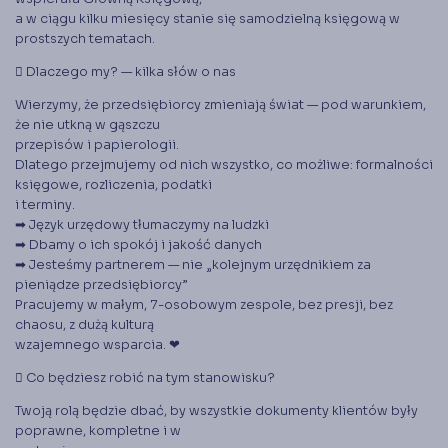
a w ciągu kilku miesięcy stanie się samodzielną księgową w
prostszych tematach.
􁳀 Dlaczego my? — kilka słów o nas
Wierzymy, że przedsiębiorcy zmieniają świat — pod warunkiem,
że nie utkną w gąszczu
przepisów i papierologii.
Dlatego przejmujemy od nich wszystko, co możliwe: formalności
księgowe, rozliczenia, podatki
i terminy.
➡ Język urzędowy tłumaczymy na ludzki
➡ Dbamy o ich spokój i jakość danych
➡ Jesteśmy partnerem — nie „kolejnym urzędnikiem za
pieniądze przedsiębiorcy”
Pracujemy w małym, 7-osobowym zespole, bez presji, bez
chaosu, z dużą kulturą
wzajemnego wsparcia. ❤
􁲼 Co będziesz robić na tym stanowisku?
Twoją rolą będzie dbać, by wszystkie dokumenty klientów były
poprawne, kompletne i w