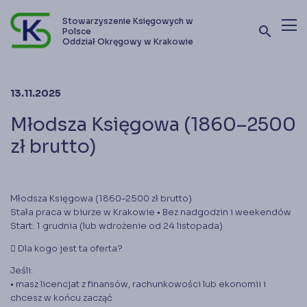
Stowarzyszenie Księgowych w
search
Polsce
Oddział Okręgowy w Krakowie
Terminy szkoleń i kursów
13.11.2025
Oferta szkoleniowa
Młodsza Księgowa (1860–2500
Stowarzyszenie
zł brutto)
Kontakt
Młodsza Księgowa (1860–2500 zł brutto)
Stała praca w biurze w Krakowie • Bez nadgodzin i weekendów
Zostań członkiem SKwP
Start: 1 grudnia (lub wdrożenie od 24 listopada)
􁲰 Dla kogo jest ta oferta?
Jeśli:
• masz licencjat z finansów, rachunkowości lub ekonomii i
chcesz w końcu zacząć