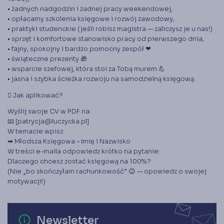
• żadnych nadgodzin i żadnej pracy weekendowej,
• opłacamy szkolenia księgowe i rozwój zawodowy,
• praktyki studenckie (jeśli robisz magistra — zaliczysz je u nas!)
• sprzęt i komfortowe stanowisko pracy od pierwszego dnia,
• fajny, spokojny i bardzo pomocny zespół ❤
• świąteczne prezenty 🎁
• wsparcie szefowej, która stoi za Tobą murem 💪
• jasna i szybka ścieżka rozwoju na samodzielną księgową.
􁲸 Jak aplikować?
Wyślij swoje CV w PDF na:
📧 [patrycja@luczycka.pl]
W temacie wpisz:
➡ Młodsza Księgowa – Imię i Nazwisko
W treści e-maila odpowiedz krótko na pytanie:
Dlaczego chcesz zostać księgową na 100%?
(Nie „bo skończyłam rachunkowość” 😉 — opowiedz o swojej
motywacji!)
error_outline
Newsletter