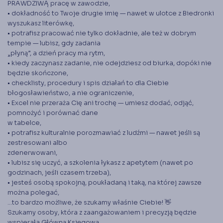
Księgarnia
PRAWDZIWĄ pracę w zawodzie,
• dokładność to Twoje drugie imię — nawet w ulotce z Biedronki
Panel członka
wyszukasz literówkę,
• potrafisz pracować nie tylko dokładnie, ale też w dobrym
tempie — lubisz, gdy zadania
Stowarzyszenie Księgowych
„płyną”, a dzień pracy ma rytm,
w Polsce jest od 1989 r. członkiem
Międzynarodowej Federacji Księgowych (IFAC)
• kiedy zaczynasz zadanie, nie odejdziesz od biurka, dopóki nie
będzie skończone,
• checklisty, procedury i spis działań to dla Ciebie
błogosławieństwo, a nie ograniczenie,
• Excel nie przeraża Cię ani trochę — umiesz dodać, odjąć,
pomnożyć i porównać dane
w tabelce,
• potrafisz kulturalnie porozmawiać z ludźmi — nawet jeśli są
zestresowani albo
zdenerwowani,
• lubisz się uczyć, a szkolenia łykasz z apetytem (nawet po
godzinach, jeśli czasem trzeba),
• jesteś osobą spokojną, poukładaną i taką, na której zawsze
można polegać,
…to bardzo możliwe, że szukamy właśnie Ciebie! 👋
Szukamy osoby, która z zaangażowaniem i precyzją będzie
wspierała Główną Księgową,