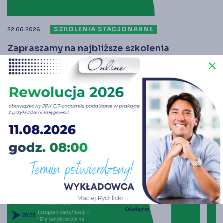
SZKOLENIA STACJONARNE
22.06.2026
Zapraszamy na najbliższe szkolenia
jednodniowe w formie stacjonarnej
close
CZYTAJ WIĘCEJ