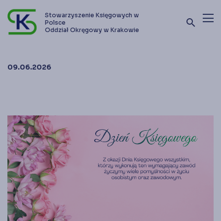
Stowarzyszenie Księgowych w
search
Polsce
Oddział Okręgowy w Krakowie
Terminy szkoleń i kursów
09.06.2026
Oferta szkoleniowa
Stowarzyszenie
Kontakt
Zostań członkiem SKwP