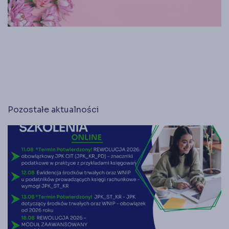
Księgarnia
Panel członka
Stowarzyszenie Księgowych
w Polsce jest od 1989 r. członkiem
Międzynarodowej Federacji Księgowych (IFAC)
Pozostałe aktualności