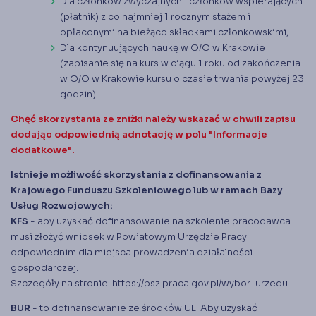
Dla członków zwyczajnych i członków wspierających
(płatnik) z co najmniej 1 rocznym stażem i
opłaconymi na bieżąco składkami członkowskimi,
Dla kontynuujących naukę w O/O w Krakowie
(zapisanie się na kurs w ciągu 1 roku od zakończenia
w O/O w Krakowie kursu o czasie trwania powyżej 23
godzin).
Chęć skorzystania ze zniżki należy wskazać w chwili zapisu
dodając odpowiednią adnotację w polu "Informacje
dodatkowe".
Istnieje możliwość skorzystania z dofinansowania z
Krajowego Funduszu Szkoleniowego lub w ramach Bazy
Usług Rozwojowych:
KFS
- aby uzyskać dofinansowanie na szkolenie pracodawca
musi złożyć wniosek w Powiatowym Urzędzie Pracy
odpowiednim dla miejsca prowadzenia działalności
gospodarczej.
Szczegóły na stronie:
https://psz.praca.gov.pl/wybor-urzedu
BUR
- to dofinansowanie ze środków UE. Aby uzyskać