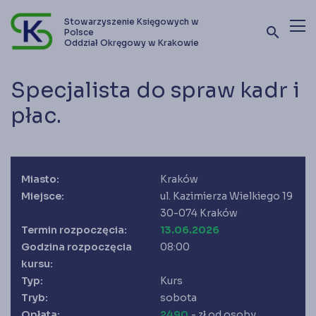
Stowarzyszenie Księgowych w
search
Polsce
Oddział Okręgowy w Krakowie
Terminy szkoleń i kursów
Specjalista do spraw kadr i
Oferta szkoleniowa
płac.
Stowarzyszenie
Kontakt
Miasto:
Kraków
Miejsce:
ul. Kazimierza Wielkiego 19
30-074 Kraków
Zostań członkiem SKwP
Termin rozpoczęcia:
13.06.2026
Godzina rozpoczęcia
08:00
kursu:
Typ:
Kurs
Tryb:
sobota
Opłata:
2490
,- zł od osoby