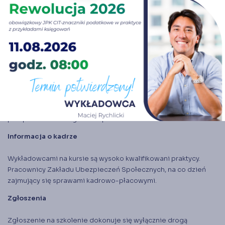
Formą zaliczenia kursu jest przynajmniej 80% obecności na
zajęciach szkoleniowych. Podstawą do sporządzenia protokołu
zaliczenia jest imienna lista obecności podpisywana
każdorazowo przez słuchacza. Po zaliczeniu kursu słuchacz
otrzymuje zaświadczenie o ukończeniu kursu na podstawie §
23 ust. 3 Rozporządzenia Ministra Edukacji Narodowej z dnia 6
października 2023 roku w sprawie kształcenia ustawicznego w
formach pozaszkolnych (Dz. U. poz. 2175).
Dla osób korzystających z dofinansowania istnieje możliwość
przeprowadzenia egzaminu po kursie.
Informacja o kadrze
Wykładowcami na kursie są wysoko kwalifikowani praktycy.
Pracownicy Zakładu Ubezpieczeń Społecznych, na co dzień
zajmujący się sprawami kadrowo-płacowymi.
Zgłoszenia
Zgłoszenie na szkolenie dokonuje się wyłącznie drogą