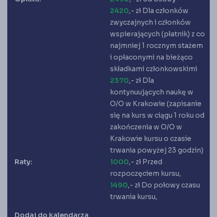
Księgarnia
2420
,- zł Dla członków
Panel członka
zwyczajnych i członków
wspierających (płatnik) z co
najmniej 1 rocznym stażem
Stowarzyszenie Księgowych
w Polsce jest od 1989 r. członkiem
i opłaconymi na bieżąco
Międzynarodowej Federacji Księgowych (IFAC)
składkami członkowskimi
2370
,- zł Dla
kontynuujących naukę w
O/O w Krakowie (zapisanie
się na kurs w ciągu 1 roku od
zakończenia w O/O w
Krakowie kursu o czasie
trwania powyżej 23 godzin)
Raty:
1000
,- zł Przed
rozpoczęciem kursu,
1490
,- zł Do połowy czasu
trwania kursu,
Dodaj do kalendarza