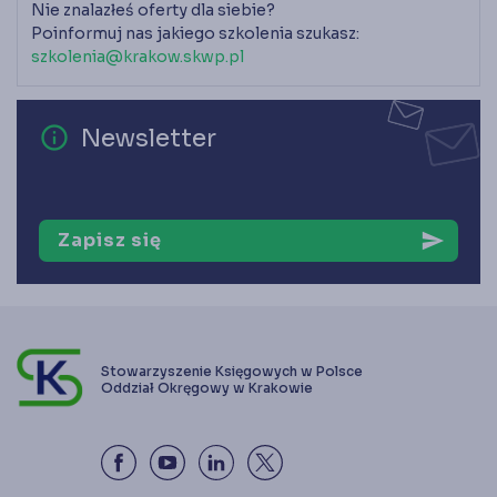
Nie znalazłeś oferty dla siebie?
Poinformuj nas jakiego szkolenia szukasz:
szkolenia@krakow.skwp.pl
error_outline
Newsletter
Zapisz się
send
Stowarzyszenie Księgowych w Polsce
Oddział Okręgowy w Krakowie