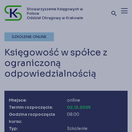
Stowarzyszenie Księgowych w
search
Polsce
Oddział Okręgowy w Krakowie
Terminy szkoleń i kursów
SZKOLENIE ONLINE
Oferta szkoleniowa
Księgowość w spółce z
Stowarzyszenie
ograniczoną
odpowiedzialnością
Kontakt
Zostań członkiem SKwP
Miejsce:
online
Termin rozpoczęcia:
02.12.2025
Godzina rozpoczęcia
08:00
kursu:
Typ:
Szkolenie