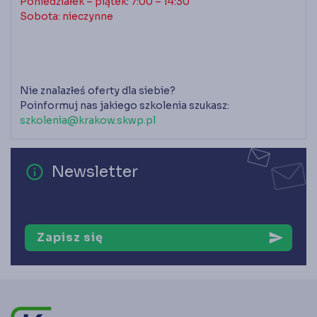
Poniedziałek – piątek: 7:00 – 14:30
Sobota: nieczynne
Nie znalazłeś oferty dla siebie?
Poinformuj nas jakiego szkolenia szukasz:
szkolenia@krakow.skwp.pl
error_outline
Newsletter
Zapisz się
send