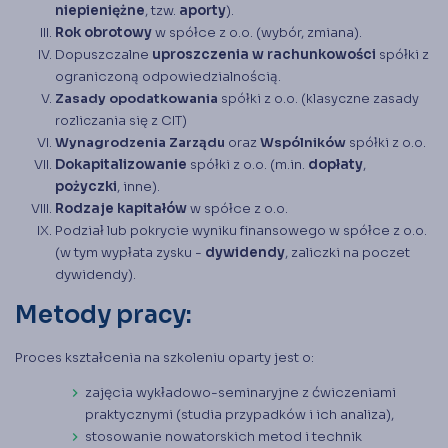
niepieniężne
, tzw.
aporty
).
Rok obrotowy
w spółce z o.o. (wybór, zmiana).
Dopuszczalne
uproszczenia w rachunkowości
spółki z
ograniczoną odpowiedzialnością.
Zasady opodatkowania
spółki z o.o. (klasyczne zasady
rozliczania się z CIT)
Wynagrodzenia Zarządu
oraz
Wspólników
spółki z o.o.
Dokapitalizowanie
spółki z o.o. (m.in.
dopłaty
,
pożyczki
, inne).
Rodzaje kapitałów
w spółce z o.o.
Podział lub pokrycie wyniku finansowego w spółce z o.o.
(w tym wypłata zysku -
dywidendy
, zaliczki na poczet
dywidendy).
Metody pracy:
Proces kształcenia na szkoleniu oparty jest o:
zajęcia wykładowo-seminaryjne z ćwiczeniami
praktycznymi (studia przypadków i ich analiza),
stosowanie nowatorskich metod i technik