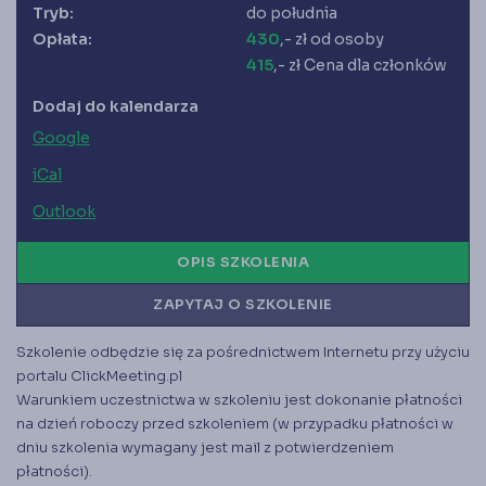
Księgarnia
Tryb:
do południa
Panel członka
Opłata:
430
,- zł od osoby
415
,- zł Cena dla członków
Dodaj do kalendarza
Stowarzyszenie Księgowych
w Polsce jest od 1989 r. członkiem
Międzynarodowej Federacji Księgowych (IFAC)
Google
iCal
Outlook
OPIS SZKOLENIA
ZAPYTAJ O SZKOLENIE
Szkolenie odbędzie się za pośrednictwem Internetu przy użyciu
portalu ClickMeeting.pl
Warunkiem uczestnictwa w szkoleniu jest dokonanie płatności
na dzień roboczy przed szkoleniem (w przypadku płatności w
dniu szkolenia wymagany jest mail z potwierdzeniem
płatności).