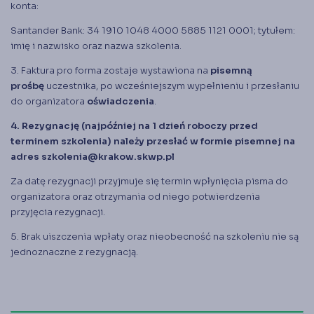
konta:
Santander Bank: 34 1910 1048 4000 5885 1121 0001; tytułem:
imię i nazwisko oraz nazwa szkolenia.
3. Faktura pro forma zostaje wystawiona na
pisemną
prośbę
uczestnika, po wcześniejszym wypełnieniu i przesłaniu
do organizatora
oświadczenia
.
4. Rezygnację (najpóźniej na 1 dzień roboczy przed
terminem szkolenia) należy przesłać w formie pisemnej na
adres
szkolenia@krakow.skwp.pl
Za datę rezygnacji przyjmuje się termin wpłynięcia pisma do
organizatora oraz otrzymania od niego potwierdzenia
przyjęcia rezygnacji.
5. Brak uiszczenia wpłaty oraz nieobecność na szkoleniu nie są
jednoznaczne z rezygnacją.