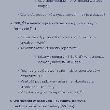
operacje nieujawnione, zmiana wartości
majątku
Dane dla podatników ryczałtowych – jak je wykazać?
JPK_ŚT – ewidencja środków trwałych w nowym
formacie (1h)
Nowe zasady prowadzenia ewidencji środków
trwałych i WNiP
Obowiązkowe elementy raportowe:
faktury z numerem KSeF, NIP kontrahenta,
dowody nabycia i likwidacji
Różnice przejściowe i stałe – jak je raportować w
strukturze JPK
Wartość początkowa – ustalanie, aktualizacja,
ulepszenia i remonty
Przykłady wypełnionej struktury JPK_ŚT
Wdrożenie w praktyce – systemy, polityka
rachunkowości, procedury (45 min)