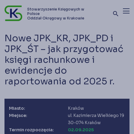
Stowarzyszenie Księgowych w
search
Polsce
Oddział Okręgowy w Krakowie
Terminy szkoleń i kursów
Nowe JPK_KR, JPK_PD i
Oferta szkoleniowa
JPK_ŚT – jak przygotować
księgi rachunkowe i
Stowarzyszenie
ewidencje do
Kontakt
raportowania od 2025 r.
Zostań członkiem SKwP
Miasto:
Kraków
Miejsce:
ul. Kazimierza Wielkiego 19
30-074 Kraków
Termin rozpoczęcia:
02.09.2025