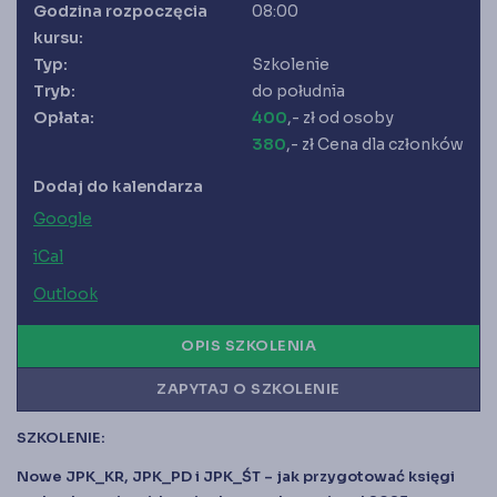
Księgarnia
Godzina rozpoczęcia
08:00
kursu:
Panel członka
Typ:
Szkolenie
Tryb:
do południa
Stowarzyszenie Księgowych
Opłata:
400
,- zł od osoby
w Polsce jest od 1989 r. członkiem
Międzynarodowej Federacji Księgowych (IFAC)
380
,- zł Cena dla członków
Dodaj do kalendarza
Google
iCal
Outlook
OPIS SZKOLENIA
ZAPYTAJ O SZKOLENIE
SZKOLENIE:
Nowe JPK_KR, JPK_PD i JPK_ŚT – jak przygotować księgi