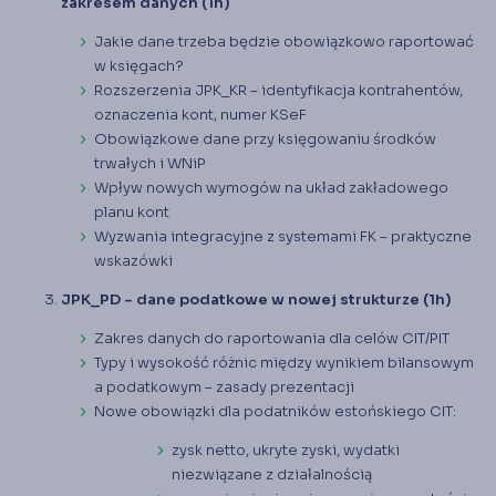
zakresem danych (1h)
Jakie dane trzeba będzie obowiązkowo raportować
w księgach?
Rozszerzenia JPK_KR – identyfikacja kontrahentów,
oznaczenia kont, numer KSeF
Obowiązkowe dane przy księgowaniu środków
trwałych i WNiP
Wpływ nowych wymogów na układ zakładowego
planu kont
Wyzwania integracyjne z systemami FK – praktyczne
wskazówki
JPK_PD – dane podatkowe w nowej strukturze (1h)
Zakres danych do raportowania dla celów CIT/PIT
Typy i wysokość różnic między wynikiem bilansowym
a podatkowym – zasady prezentacji
Nowe obowiązki dla podatników estońskiego CIT:
zysk netto, ukryte zyski, wydatki
niezwiązane z działalnością