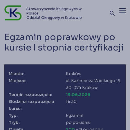
Stowarzyszenie Księgowych w
search
Polsce
Oddział Okręgowy w Krakowie
Terminy szkoleń i kursów
Egzamin poprawkowy po
Oferta szkoleniowa
kursie I stopnia certyfikacji
Stowarzyszenie
Kontakt
Miasto:
Kraków
Miejsce:
ul. Kazimierza Wielkiego 19
30-074 Kraków
Zostań członkiem SKwP
Termin rozpoczęcia:
19.06.2026
Godzina rozpoczęcia
16:30
kursu:
Typ:
Egzamin
Tryb:
po południu
Opłata:
200
,- zł od osoby