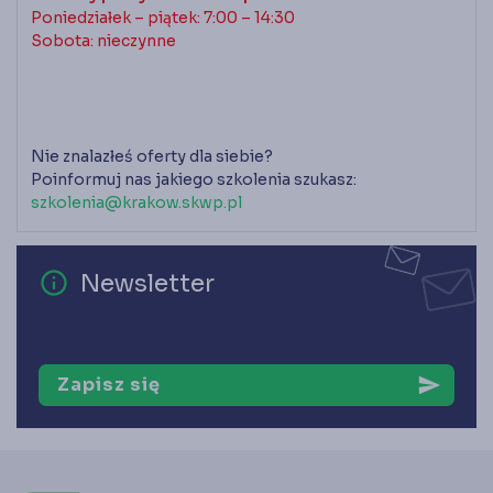
Poniedziałek – piątek: 7:00 – 14:30
Sobota: nieczynne
Nie znalazłeś oferty dla siebie?
Poinformuj nas jakiego szkolenia szukasz:
szkolenia@krakow.skwp.pl
error_outline
Newsletter
Zapisz się
send