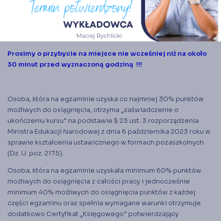
Wzory sprawozdań finansowych 2025
Informacje o egzaminie I stopień
Prosimy o przybycie na miejsce nie wcześniej niż na około
30 minut przed wyznaczoną godziną !!!
Osoba, która na egzaminie uzyska co najmniej 30% punktów
możliwych do osiągnięcia, otrzyma „zaświadczenie o
ukończeniu kursu” na podstawie § 23 ust. 3 rozporządzenia
Ministra Edukacji Narodowej z dnia 6 października 2023 roku w
sprawie kształcenia ustawicznego w formach pozaszkolnych
(Dz. U. poz. 2175).
Osoba, która na egzaminie uzyskała minimum 60% punktów
możliwych do osiągnięcia z całości pracy i jednocześnie
minimum 40% możliwych do osiągnięcia punktów z każdej
części egzaminu oraz spełnia wymagane warunki otrzymuje
dodatkowo Certyfikat „Księgowego” potwierdzający