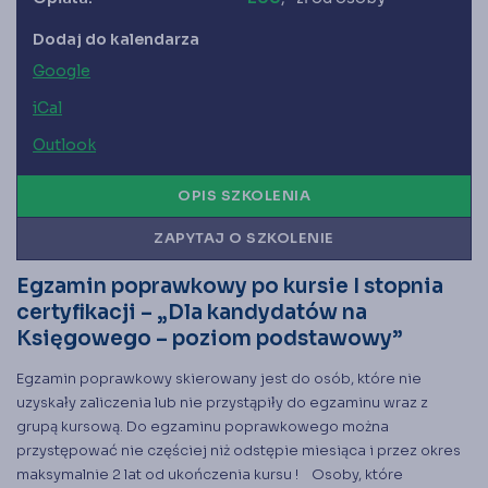
Księgarnia
Panel członka
Dodaj do kalendarza
Google
iCal
Stowarzyszenie Księgowych
w Polsce jest od 1989 r. członkiem
Międzynarodowej Federacji Księgowych (IFAC)
Outlook
OPIS SZKOLENIA
ZAPYTAJ O SZKOLENIE
Egzamin poprawkowy po kursie I stopnia
certyfikacji – „Dla kandydatów na
Księgowego – poziom podstawowy”
Egzamin poprawkowy skierowany jest do osób, które nie
uzyskały zaliczenia lub nie przystąpiły do egzaminu wraz z
grupą kursową. Do egzaminu poprawkowego można
przystępować nie częściej niż odstępie miesiąca i przez okres
maksymalnie 2 lat od ukończenia kursu ! Osoby, które