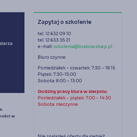
Księgarnia
Panel członka
Zapytaj o szkolenie
Stowarzyszenie Księgowych
tel. 12 632 09 10
w Polsce jest od 1989 r. członkiem
Międzynarodowej Federacji Księgowych (IFAC)
tel. 12 633 35 21
ndarza
e-mail:
szkolenia@krakow.skwp.pl
Biuro czynne:
Poniedziałek – czwartek: 7:30 – 18:15
Piątek: 7:30-15:00
Sobota: 8:00 – 13:00
Godziny pracy biura w sierpniu:
Poniedziałek – piątek: 7:00 – 14:30
Sobota: nieczynne
s.
ności w
Nie znalazłeś oferty dla siebie?