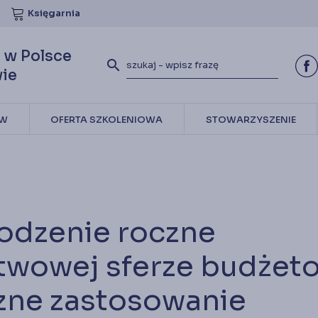
a ubezpieczenia OC dla biur
Księgarnia
nkowych
rs z rachunkowości dla uczniów
etter
 w Polsce
search
ie
ia
ÓW
OFERTA SZKOLENIOWA
STOWARZYSZENIE
dzenie roczne
stwowej sferze budżet
czne zastosowanie