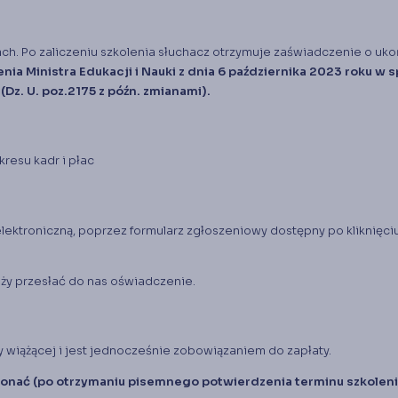
iach. Po zaliczeniu szkolenia słuchacz otrzymuje zaświadczenie o uk
nia Ministra Edukacji i Nauki z dnia 6 października 2023 roku w 
z. U. poz.2175 z późn. zmianami).
resu kadr i płac
lektroniczną, poprzez formularz zgłoszeniowy dostępny po kliknięci
leży przesłać do nas
oświadczenie
.
y wiążącej i jest jednocześnie zobowiązaniem do zapłaty.
konać (po otrzymaniu pisemnego potwierdzenia terminu szkoleni