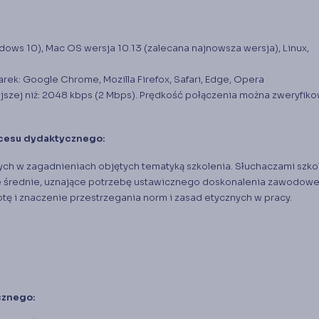
ws 10), Mac OS wersja 10.13 (zalecana najnowsza wersja), Linux,
rek: Google Chrome, Mozilla Firefox, Safari, Edge, Opera
jszej niż: 2048 kbps (2 Mbps). Prędkość połączenia można zweryfik
ocesu dydaktycznego:
ych w zagadnieniach objętych tematyką szkolenia. Słuchaczami szko
e średnie, uznające potrzebę ustawicznego doskonalenia zawodow
tę i znaczenie przestrzegania norm i zasad etycznych w pracy.
cznego: