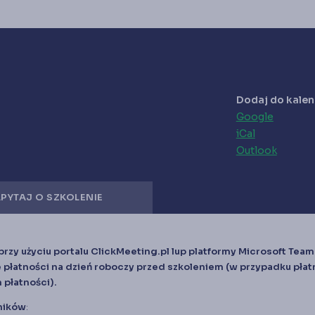
Dodaj do kale
Google
iCal
Outlook
PYTAJ O SZKOLENIE
rzy użyciu portalu ClickMeeting.pl lup platformy Microsoft Team
płatności na dzień roboczy przed szkoleniem (w przypadku płat
 płatności).
ników
: