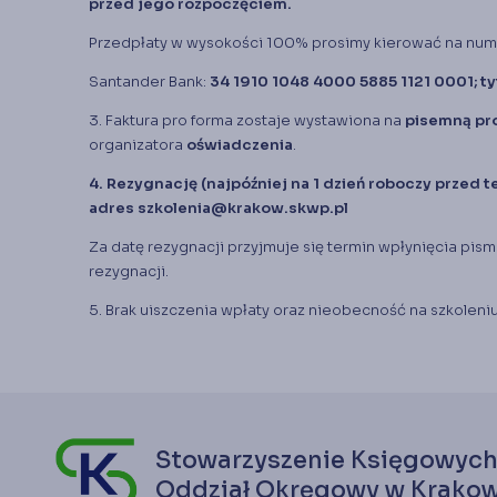
przed jego rozpoczęciem.
Przedpłaty w wysokości 100% prosimy kierować na nume
Santander Bank:
34 1910 1048 4000 5885 1121 0001; ty
3. Faktura pro forma zostaje wystawiona na
pisemną pr
organizatora
oświadczenia
.
4. Rezygnację (najpóźniej na 1 dzień roboczy przed 
adres
szkolenia@krakow.skwp.pl
Za datę rezygnacji przyjmuje się termin wpłynięcia pis
rezygnacji.
5. Brak uiszczenia wpłaty oraz nieobecność na szkoleniu
Stowarzyszenie Księgowych
Oddział Okręgowy w Krakow