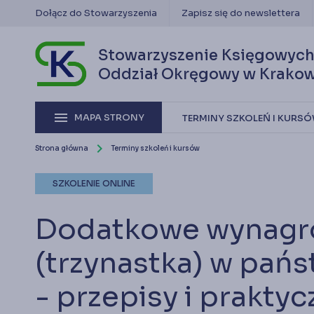
keyboard_arrow_right
Ofert
Dołącz do Stowarzyszenia
Zapisz się do newslettera
rachu
keyboard_arrow_right
Konku
keyboard_arrow_right
Newsl
Stowarzyszenie Księgowych
Oddział Okręgowy w Krakow
Serwis informacyjny dla członków Stowarzyszen
menu
MAPA STRONY
TERMINY SZKOLEŃ I KURS
chevron_right
Strona główna
Terminy szkoleń i kursów
SZKOLENIE ONLINE
Dodatkowe wynagro
(trzynastka) w pań
- przepisy i prakty