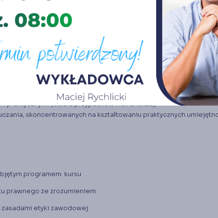
wie wymiaru świadczeń z ubezpieczenia społecznego.
 praktycznymi (studia przypadków i ich analiza),
uczania, skoncentrowanych na kształtowaniu praktycznych umiejętn
 objętym programem kursu
stu prawnego ze zrozumieniem
z zasadami etyki zawodowej