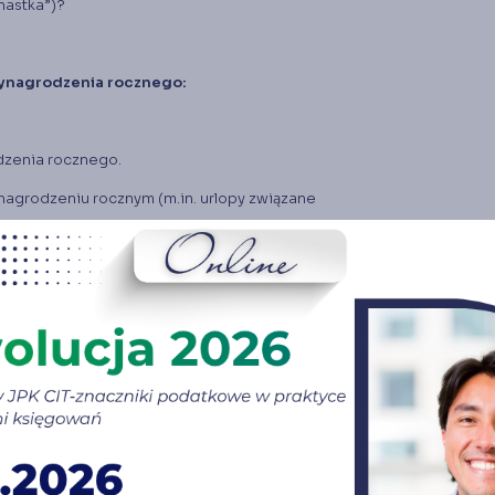
nastka”)?
wynagrodzenia rocznego:
dzenia rocznego.
nagrodzeniu rocznym (m.in. urlopy związane
go wynagrodzenia rocznego.
ynastki”:
agrodzenia rocznego.
wynagrodzenia rocznego.
aru świadczeń z ubezpieczenia społecznego: