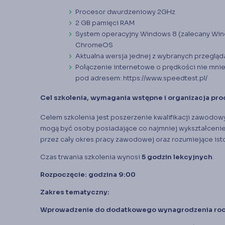
Procesor dwurdzeniowy 2GHz
2 GB pamięci RAM
System operacyjny Windows 8 (zalecany Windo
ChromeOS
Aktualna wersja jednej z wybranych przegląda
Połączenie internetowe o prędkości nie mnie
pod adresem:
https://www.speedtest.pl/
Cel szkolenia, wymagania wstępne i organizacja pr
Celem szkolenia jest poszerzenie kwalifikacji zawodow
mogą być osoby posiadające co najmniej wykształceni
przez cały okres pracy zawodowej oraz rozumiejące isto
Czas trwania szkolenia wynosi
5 godzin lekcyjnych
.
Rozpoczęcie: godzina 9:00
Zakres tematyczny:
Wprowadzenie do dodatkowego wynagrodzenia ro