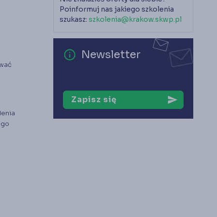
Poinformuj nas jakiego szkolenia
szukasz:
szkolenia@krakow.skwp.pl
error_outline
Newsletter
ować
Zapisz się
send
lenia
ego