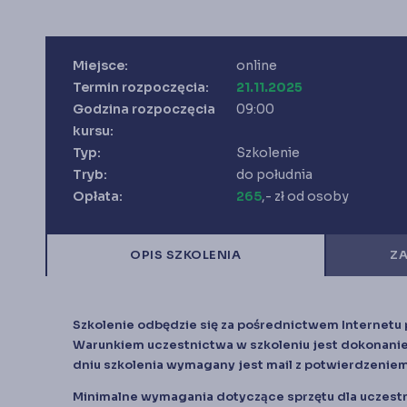
Miejsce:
online
Termin rozpoczęcia:
21.11.2025
Godzina rozpoczęcia
09:00
kursu:
Typ:
Szkolenie
Tryb:
do południa
Opłata:
265
,- zł od osoby
OPIS SZKOLENIA
ZA
Szkolenie odbędzie się za pośrednictwem Internetu p
Warunkiem uczestnictwa w szkoleniu jest dokonanie 
dniu szkolenia wymagany jest mail z potwierdzeniem
Minimalne wymagania dotyczące sprzętu dla uczest