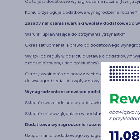
Co to jest dodatkowe wynagrodzenie roczne (tzw. „trzy
Komu przysługuje dodatkowe wynagrodzenie roczne?
Zasady naliczania i warunki wypłaty dodatkowego 
Warunki uprawniające do otrzymania „trzynastki”.
Okres zatrudnienia, a prawo do dodatkowego wynagro
Wyjątki od reguły w oparciu o ustawę o dodatkowym wy
z rodzicielstwem, urlop opiekuńczy).
Okresy zwolnienia od pracy z zachowaniem prawa
do wynagrodzenia i ich wpływ na wysokość dodatkowe
Wynagrodzenie stanowiące podstawę obliczenia „trz
Składniki uwzględniane w podstawie dodatkowego wyn
Składniki nieuwzględniane w podstawie dodatkowego 
Dodatkowe wynagrodzenie roczne w podstawie wymi
Uzupełnianie dodatkowego wynagrodzenia rocznego