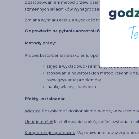
z zastosowaniem metod przewidzianych dla stałych
i zmiennych składników wynagrodzenia.
Zmiana wymiaru etatu, a wysokość trzynastki w podsta
Odpowiedzi na pytania uczestników szkolenia.
Metody pracy:
Proces kształcenia na szkoleniu oparty jest o:
zajęcia wykładowo-seminaryjne z ćwiczeniami
stosowanie nowatorskich metod i technik na
rozwiązywania problemów,
naukę własną słuchacza.
Efekty kształcenia:
Wiedza:
Pozyskanie i doskonalenie wiedzy w zakresie
Umiejętności:
Kształtowanie umiejętności czytania tek
Kompetencje społeczne
: Wykonywanie pracy zgodnie 