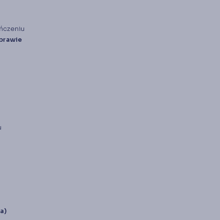
ończeniu
sprawie
u
a)