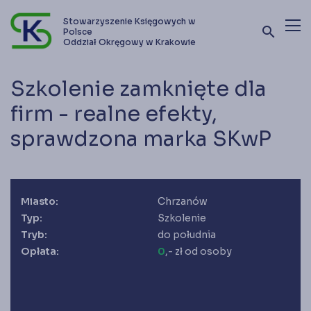
Stowarzyszenie Księgowych w
search
Polsce
Oddział Okręgowy w Krakowie
Terminy szkoleń i kursów
Szkolenie zamknięte dla
Oferta szkoleniowa
firm - realne efekty,
sprawdzona marka SKwP
Stowarzyszenie
Kontakt
Miasto:
Chrzanów
Zostań członkiem SKwP
Typ:
Szkolenie
Tryb:
do południa
Opłata:
0
,- zł od osoby