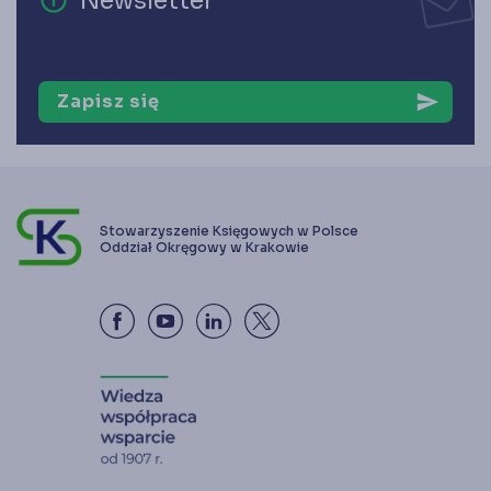
error_outline
Newsletter
Zapisz się
send
Stowarzyszenie Księgowych w Polsce
Oddział Okręgowy w Krakowie