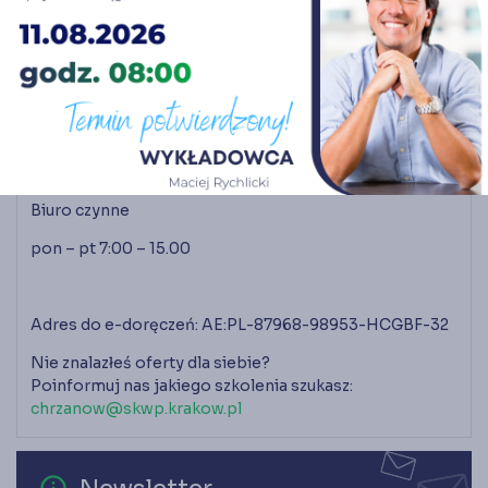
Zapytaj o szkolenie
tel. 32 753 98 00
tel. 530 684 274
tel. 530 683 592
e-mail:
chrzanow@skwp.krakow.pl
Biuro czynne
pon – pt 7:00 – 15.00
Adres do e-doręczeń: AE:PL-87968-98953-HCGBF-32
Nie znalazłeś oferty dla siebie?
Poinformuj nas jakiego szkolenia szukasz:
chrzanow@skwp.krakow.pl