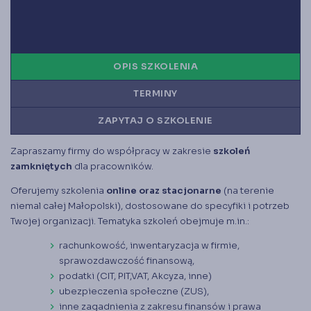
Księgarnia
Panel członka
OPIS SZKOLENIA
Stowarzyszenie Księgowych
w Polsce jest od 1989 r. członkiem
Międzynarodowej Federacji Księgowych (IFAC)
TERMINY
ZAPYTAJ O SZKOLENIE
Zapraszamy firmy do współpracy w zakresie
szkoleń
zamkniętych
dla pracowników.
Oferujemy szkolenia
online oraz stacjonarne
(na terenie
niemal całej Małopolski), dostosowane do specyfiki i potrzeb
Twojej organizacji. Tematyka szkoleń obejmuje m.in.:
rachunkowość, inwentaryzacja w firmie,
sprawozdawczość finansową,
podatki (CIT, PIT,VAT, Akcyza, inne)
ubezpieczenia społeczne (ZUS),
inne zagadnienia z zakresu finansów i prawa