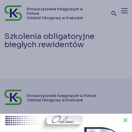
Stowarzyszenie Księgowych w
search
Polsce
Oddział Okręgowy w Krakowie
Terminy szkoleń i kursów
Szkolenia obligatoryjne
biegłych rewidentów
Oferta szkoleniowa
Stowarzyszenie
Kontakt
Zostań członkiem SKwP
Stowarzyszenie Księgowych w Polsce
Oddział Okręgowy w Krakowie
close