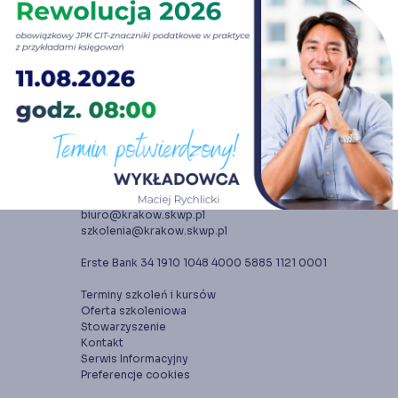
Księgarnia
Panel członka
Stowarzyszenie Księgowych
w Polsce jest od 1989 r. członkiem
Międzynarodowej Federacji Księgowych (IFAC)
ul. Kazimierza Wielkiego 19
30-074 Kraków
tel. 12 632 09 10
tel. 12 633 35 21
biuro@krakow.skwp.pl
szkolenia@krakow.skwp.pl
Erste Bank 34 1910 1048 4000 5885 1121 0001
Terminy szkoleń i kursów
Oferta szkoleniowa
Stowarzyszenie
Kontakt
Serwis Informacyjny
Preferencje cookies